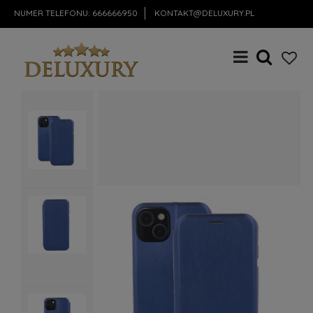
NUMER TELEFONU:
666666950
KONTAKT@DELUXURY.PL