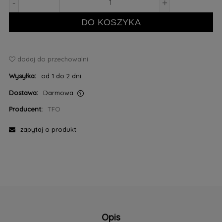
-
+
DO KOSZYKA
dodaj do przechowalni
Wysyłka:
od 1 do 2 dni
Dostawa:
Darmowa
Cena nie zawiera ewentualnych kosztów płatności
Producent:
TFO
zapytaj o produkt
Opis