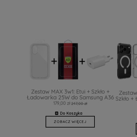
Zestaw MAX 3w1: Etui + Szkło +
Zestaw
Ładowarka 25W do Samsung A36
Szkło +
179,00 zł
247,00 zł
Do Koszyka
ZOBACZ WIĘCEJ