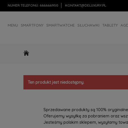
NUMER TELEFONU:
666666950
KONTAKT@DELUXURY.PL
MENU
SMARTFONY
SMARTWATCHE
SŁUCHAWKI
TABLETY
AG
AKCESORIA
OUTLET
Ten produkt jest niedostępny.
Sprzedawane produkty są 100% oryginalne, 
Oferujemy wysyłkę za pobraniem oraz wszys
Jesteśmy polskim sklepem, wysyłamy towary 