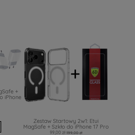
gSafe +
o iPhone
Zestaw Startowy 2w1: Etui
MagSafe + Szkło do iPhone 17 Pro
99,00 zł
199,00 zł