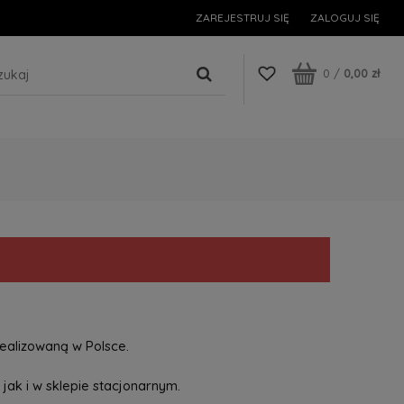
ZAREJESTRUJ SIĘ
ZALOGUJ SIĘ
0
/
0,00 zł
ealizowaną w Polsce.
jak i w sklepie stacjonarnym.