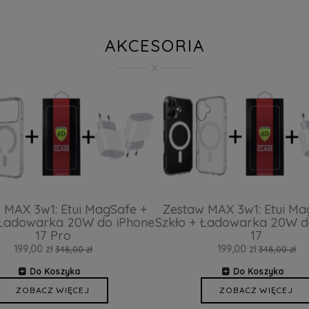
AKCESORIA
 MAX 3w1: Etui MagSafe +
Zestaw MAX 3w1: Etui Ma
 Ładowarka 20W do iPhone
Szkło + Ładowarka 20W d
17 Pro
17
199,00 zł
199,00 zł
348,00 zł
348,00 zł
Do Koszyka
Do Koszyka
ZOBACZ WIĘCEJ
ZOBACZ WIĘCEJ