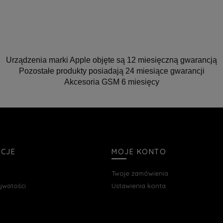
Urządzenia marki Apple objęte są 12 miesięczną gwarancją
Pozostałe produkty posiadają 24 miesiące gwarancji
Akcesoria GSM 6 miesięcy
ACJE
MOJE KONTO
Twoje zamówienia
rywatości
Ustawienia konta