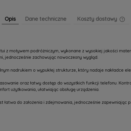
Opis
Dane techniczne
Koszty dostawy
Cen
pła
etui z motywem podróżniczym, wykonane z wysokiej jakości mate
mi, jednocześnie zachowując nowoczesny wygląd.
lnym nadrukiem o wypukłej strukturze, który nadaje nakładce eleg
sowanie oraz łatwy dostęp do wszystkich funkcji telefonu. Kontra
fort użytkowania, ułatwiając obsługę urządzenia.
jest łatwa do założenia i zdejmowania, jednocześnie zapewniają