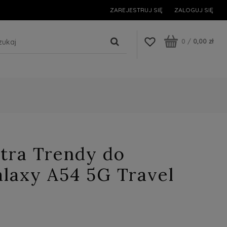
ZAREJESTRUJ SIĘ
ZALOGUJ SIĘ
0
/
0,00 zł
tra Trendy do
laxy A54 5G Travel