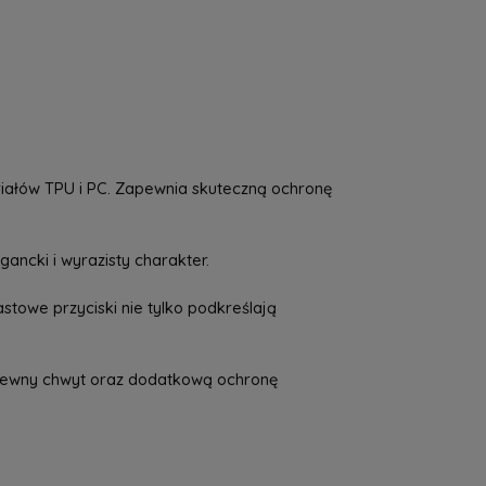
a nie zawiera ewentualnych kosztów
tności
riałów TPU i PC. Zapewnia skuteczną ochronę
ancki i wyrazisty charakter.
stowe przyciski nie tylko podkreślają
c pewny chwyt oraz dodatkową ochronę