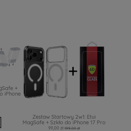
gSafe +
o iPhone
Zestaw Startowy 2w1: Etui
MagSafe + Szkło do iPhone 17 Pro
99,00 zł
199,00 zł