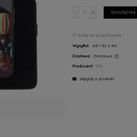
-
+
DO KOSZYKA
dodaj do przechowalni
Wysyłka:
od 1 do 2 dni
Dostawa:
Darmowa
Producent:
TFO
Cena nie zawiera ewentualnych kosztów
płatności
zapytaj o produkt