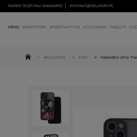
NUMER TELEFONU:
666666950
KONTAKT@DELUXURY.PL
MENU
SMARTFONY
SMARTWATCHE
SŁUCHAWKI
TABLETY
AG
AKCESORIA
OUTLET
»
»
»
AKCESORIA
ETUI
Nakładka Ultra Tr