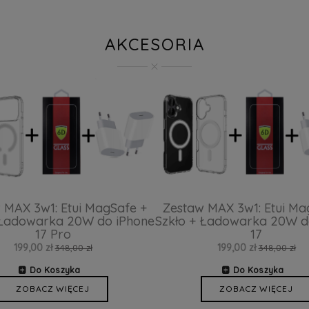
AKCESORIA
 MAX 3w1: Etui MagSafe +
Zestaw MAX 3w1: Etui Ma
 Ładowarka 20W do iPhone
Szkło + Ładowarka 20W d
17 Pro
17
199,00 zł
199,00 zł
348,00 zł
348,00 zł
Do Koszyka
Do Koszyka
ZOBACZ WIĘCEJ
ZOBACZ WIĘCEJ