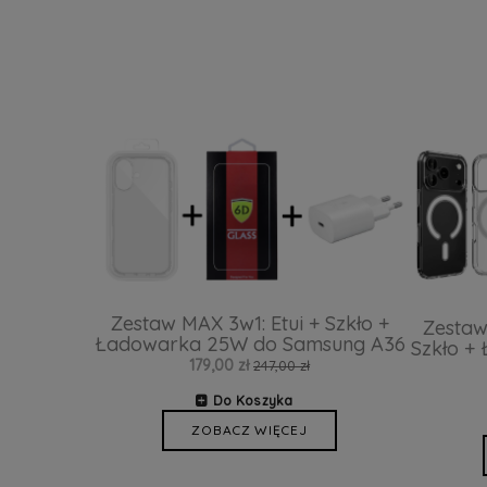
Zestaw MAX 3w1: Etui + Szkło +
Zestaw
Ładowarka 25W do Samsung A36
Szkło +
179,00 zł
247,00 zł
Do Koszyka
ZOBACZ WIĘCEJ