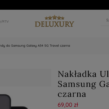
D/RTV
endy do Samsung Galaxy A54 5G Travel czarna
Nakładka Ul
Samsung Ga
czarna
69,00 zł