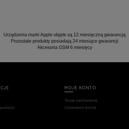
Urządzenia marki Apple objęte są 12 miesięczną gwarancją
Pozostałe produkty posiadają 24 miesiące gwarancji
Akcesoria GSM 6 miesięcy
ACJE
MOJE KONTO
Twoje zamówienia
rywatości
Ustawienia konta