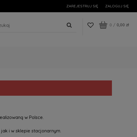
ZAREJESTRUJ SIĘ
ZALOGUJ SIĘ
0
/
0,00 zł
ealizowaną w Polsce.
jak i w sklepie stacjonarnym.