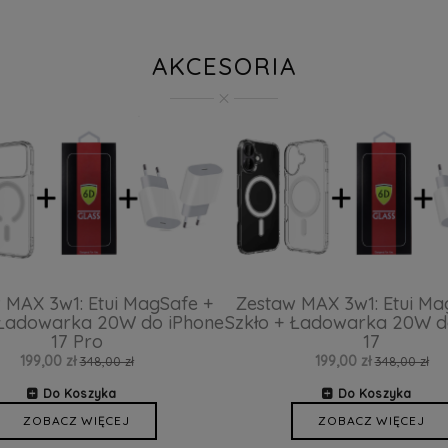
AKCESORIA
 MAX 3w1: Etui MagSafe +
Zestaw MAX 3w1: Etui Ma
 Ładowarka 20W do iPhone
Szkło + Ładowarka 20W d
17 Pro
17
199,00 zł
199,00 zł
348,00 zł
348,00 zł
Do Koszyka
Do Koszyka
ZOBACZ WIĘCEJ
ZOBACZ WIĘCEJ