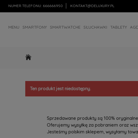
NUMER TELEFONU:
666666950
KONTAKT@DELUXURY.PL
MENU
SMARTFONY
SMARTWATCHE
SŁUCHAWKI
TABLETY
AG
AKCESORIA
OUTLET
Ten produkt jest niedostępny.
Sprzedawane produkty są 100% oryginalne, 
Oferujemy wysyłkę za pobraniem oraz wszys
Jesteśmy polskim sklepem, wysyłamy towary 