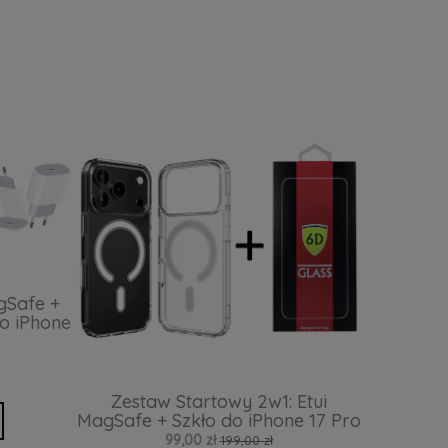
gSafe +
o iPhone
Zestaw Startowy 2w1: Etui
MagSafe + Szkło do iPhone 17 Pro
99,00 zł
199,00 zł