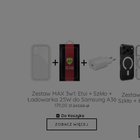
Zestaw MAX 3w1: Etui + Szkło +
Zestaw
Ładowarka 25W do Samsung A36
Szkło +
179,00 zł
247,00 zł
Do Koszyka
ZOBACZ WIĘCEJ