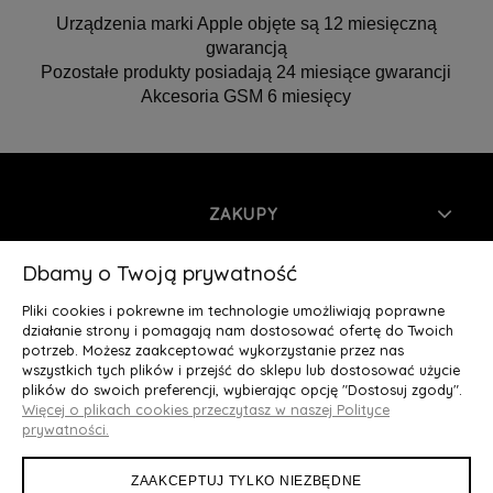
Urządzenia marki Apple objęte są 12 miesięczną
gwarancją
Pozostałe produkty posiadają 24 miesiące gwarancji
Akcesoria GSM 6 miesięcy
ZAKUPY
INFORMACJE
Dbamy o Twoją prywatność
Pliki cookies i pokrewne im technologie umożliwiają poprawne
MOJE KONTO
działanie strony i pomagają nam dostosować ofertę do Twoich
potrzeb. Możesz zaakceptować wykorzystanie przez nas
wszystkich tych plików i przejść do sklepu lub dostosować użycie
O NAS
plików do swoich preferencji, wybierając opcję "Dostosuj zgody".
Więcej o plikach cookies przeczytasz w naszej Polityce
Deluxury.pl
|| Struga 7, 90-420 Łódź, woj. łódzkie || NIP:
prywatności.
5252902064 || tel.: 666 666 950, e-mail: kontakt@deluxury.pl
ZAAKCEPTUJ TYLKO NIEZBĘDNE