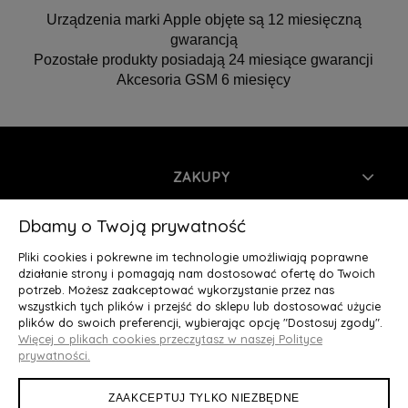
Urządzenia marki Apple objęte są 12 miesięczną
gwarancją
Pozostałe produkty posiadają 24 miesiące gwarancji
Akcesoria GSM 6 miesięcy
ZAKUPY
INFORMACJE
Dbamy o Twoją prywatność
Pliki cookies i pokrewne im technologie umożliwiają poprawne
MOJE KONTO
działanie strony i pomagają nam dostosować ofertę do Twoich
potrzeb. Możesz zaakceptować wykorzystanie przez nas
wszystkich tych plików i przejść do sklepu lub dostosować użycie
O NAS
plików do swoich preferencji, wybierając opcję "Dostosuj zgody".
Więcej o plikach cookies przeczytasz w naszej Polityce
Deluxury.pl
|| Struga 7, 90-420 Łódź, woj. łódzkie || NIP:
prywatności.
5252902064 || tel.: 666 666 950, e-mail: kontakt@deluxury.pl
ZAAKCEPTUJ TYLKO NIEZBĘDNE