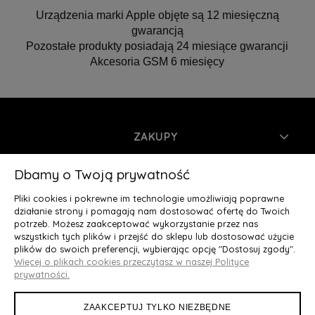
Urządzenia marki Apple objęte są 12 miesięczną
gwarancją
Pozostałe produkty posiadają 24 miesiące gwarancji
Akcesoria GSM 6 miesięcy
ZAKUPY
INFORMACJE
Dbamy o Twoją prywatność
Pliki cookies i pokrewne im technologie umożliwiają poprawne
MOJE KONTO
działanie strony i pomagają nam dostosować ofertę do Twoich
potrzeb. Możesz zaakceptować wykorzystanie przez nas
wszystkich tych plików i przejść do sklepu lub dostosować użycie
O NAS
plików do swoich preferencji, wybierając opcję "Dostosuj zgody".
Więcej o plikach cookies przeczytasz w naszej Polityce
Deluxury.pl
|| Struga 7, 90-420 Łódź, woj. łódzkie || NIP:
prywatności.
5252902064 || tel.: 666 666 950, e-mail: kontakt@deluxury.pl
ZAAKCEPTUJ TYLKO NIEZBĘDNE