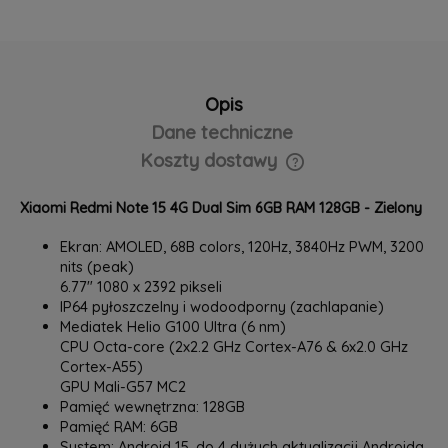
Opis
Dane techniczne
Koszty dostawy
Cena nie zawiera ewentualnych kosztów płatności
Xiaomi Redmi Note 15 4G Dual Sim 6GB RAM 128GB - Zielony
Ekran: AMOLED, 68B colors, 120Hz, 3840Hz PWM, 3200
nits (peak)
6.77" 1080 x 2392 pikseli
IP64 pyłoszczelny i wodoodporny (zachlapanie)
Mediatek Helio G100 Ultra (6 nm)
CPU Octa-core (2x2.2 GHz Cortex-A76 & 6x2.0 GHz
Cortex-A55)
GPU Mali-G57 MC2
Pamięć wewnętrzna: 128GB
Pamięć RAM: 6GB
System: Android 15, do 4 dużych aktualizacji Androida,