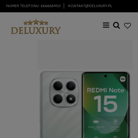
NUMER TELEFONU:
666666950
KONTAKT@DELUXURY.PL