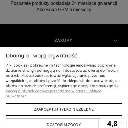
Pozostałe produkty posiadają 24 miesiące gwarancji
Akcesoria GSM 6 miesięcy
ZAKUPY
INFORMACJE
Dbamy o Twoją prywatność
Pliki cookies i pokrewne im technologie umożliwiają poprawne
MOJE KONTO
działanie strony i pomagają nam dostosować ofertę do Twoich
potrzeb. Możesz zaakceptować wykorzystanie przez nas
wszystkich tych plików i przejść do sklepu lub dostosować użycie
O NAS
plików do swoich preferencji, wybierając opcję "Dostosuj zgody".
Więcej o plikach cookies przeczytasz w naszej Polityce
Deluxury.pl
|| Struga 7, 90-420 Łódź, woj. łódzkie || NIP:
prywatności.
5252902064 || tel.: 666 666 950, e-mail: kontakt@deluxury.pl
ZAAKCEPTUJ TYLKO NIEZBĘDNE
DOSTOSUJ ZGODY