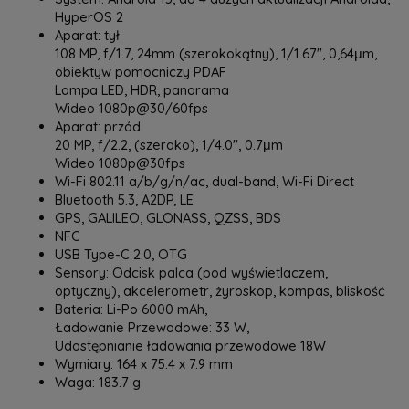
HyperOS 2
Aparat: tył
108 MP, f/1.7, 24mm (szerokokątny), 1/1.67", 0,64μm,
obiektyw pomocniczy PDAF
Lampa LED, HDR, panorama
Wideo 1080p@30/60fps
Aparat: przód
20 MP, f/2.2, (szeroko), 1/4.0", 0.7μm
Wideo 1080p@30fps
Wi-Fi 802.11 a/b/g/n/ac, dual-band, Wi-Fi Direct
Bluetooth 5.3, A2DP, LE
GPS, GALILEO, GLONASS, QZSS, BDS
NFC
USB Type-C 2.0, OTG
Sensory: Odcisk palca (pod wyświetlaczem,
optyczny), akcelerometr, żyroskop, kompas, bliskość
Bateria: Li-Po 6000 mAh,
Ładowanie Przewodowe: 33 W,
Udostępnianie ładowania przewodowe 18W
Wymiary: 164 x 75.4 x 7.9 mm
Waga: 183.7 g